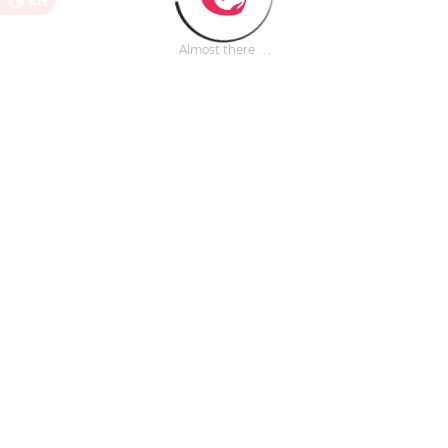
EN
Almost there . . .