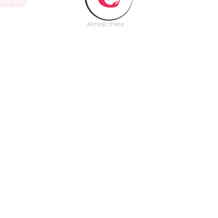
EN
Almost there . . .