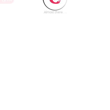
EN
Almost there . . .