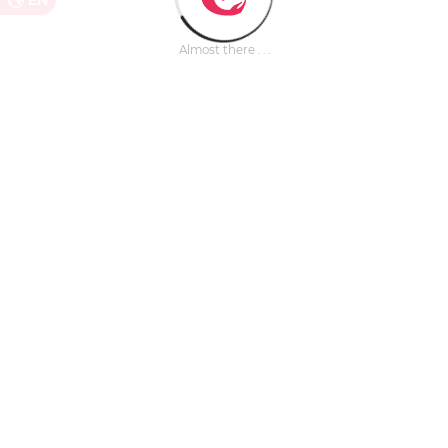
EN
Almost there . . .