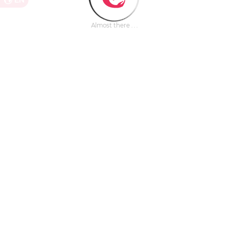
EN
Almost there . . .