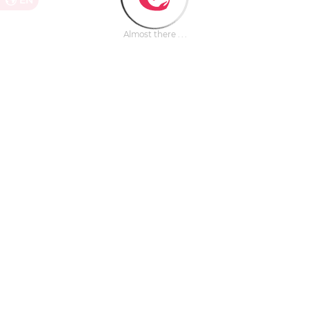
EN
Almost there . . .