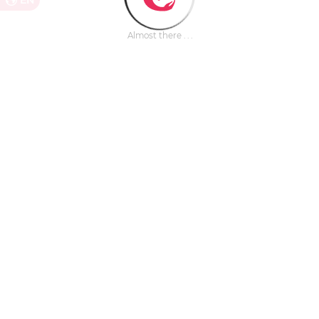
EN
Almost there . . .