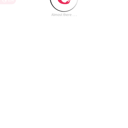
EN
Almost there . . .