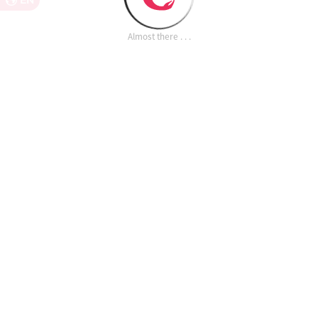
EN
Almost there . . .