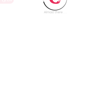
EN
Almost there . . .