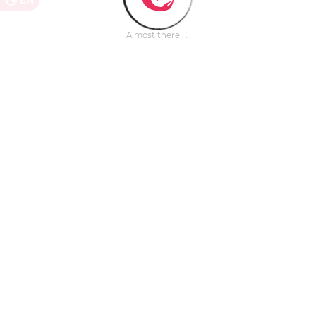
EN
Almost there . . .