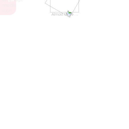
EN
Almost there . . .