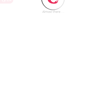
EN
Almost there . . .